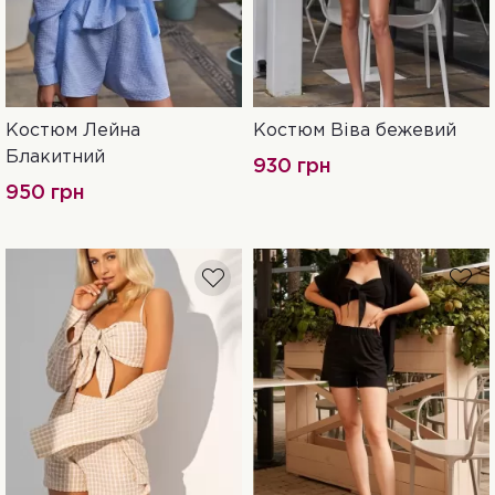
Костюм Лейна
Костюм Віва бежевий
L
S
M
L
XL
Блакитний
930 грн
950 грн