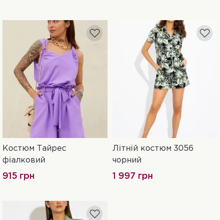
Костюм Тайрес
Літній костюм 3056
S
M
L
42
44
фіалковий
чорний
915 грн
1 997 грн