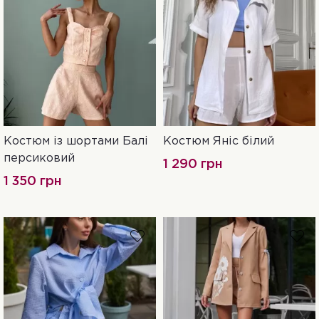
Костюм із шортами Балі
Костюм Яніс білий
S
M
L
XL
S
M
L
XL
персиковий
1 290 грн
1 350 грн