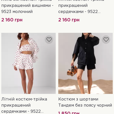
L
S
M
L
прикрашений вишнями -
прикрашений
9523 молочний
сердечками - 9522
кавовий
2 160 грн
2 160 грн
Літній костюм-трійка
Костюм з шортами
L
S
M
прикрашений
Тандем без поясу чорний
сердечками - 9522
1 850 грн