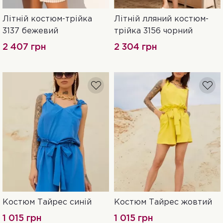
Літній костюм-трійка
Літній лляний костюм-
42
44
46
42
44
46
3137 бежевий
трійка 3156 чорний
2 407 грн
2 304 грн
Костюм Тайрес синій
Костюм Тайрес жовтий
XL
M
L
1 015 грн
1 015 грн