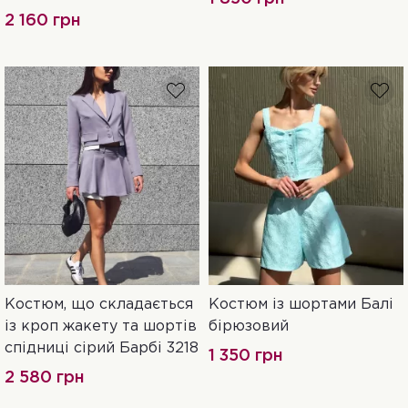
червоний
2 160 грн
Костюм, що складається
Костюм із шортами Балі
44
46
S
M
L
XL
із кроп жакету та шортів
бірюзовий
спідниці сірий Барбі 3218
1 350 грн
2 580 грн