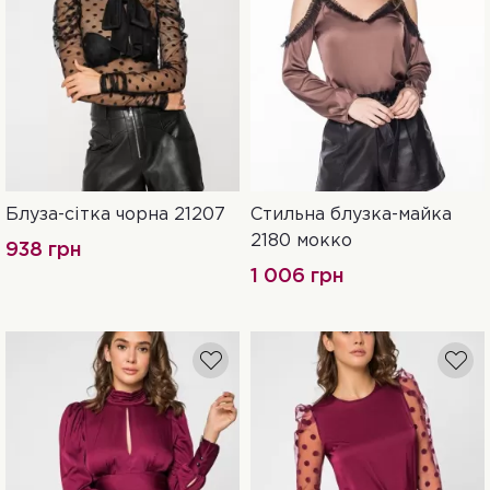
Блуза-сітка чорна 21207
Стильна блузка-майка
42
44
46
42
46
2180 мокко
938 грн
1 006 грн