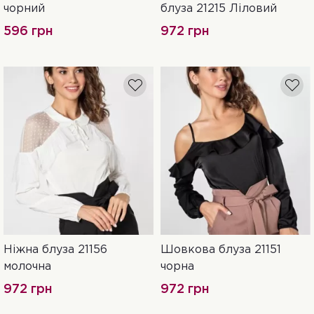
чорний
блуза 21215 Ліловий
596 грн
972 грн
Ніжна блуза 21156
Шовкова блуза 21151
42
44
46
42
46
молочна
чорна
972 грн
972 грн