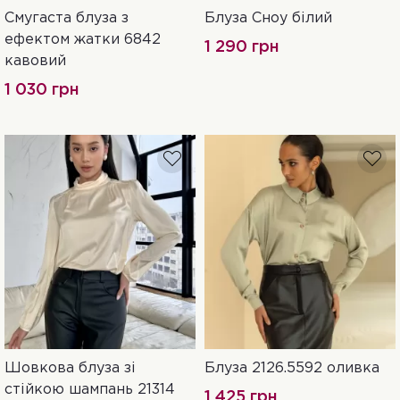
Смугаста блуза з
Блуза Сноу білий
S
M
L
xS
S
M
L
ефектом жатки 6842
1 290 грн
кавовий
1 030 грн
Шовкова блуза зі
Блуза 2126.5592 оливка
42
44
46
XXL-3XL
L-XL
S-M
стійкою шампань 21314
1 425 грн