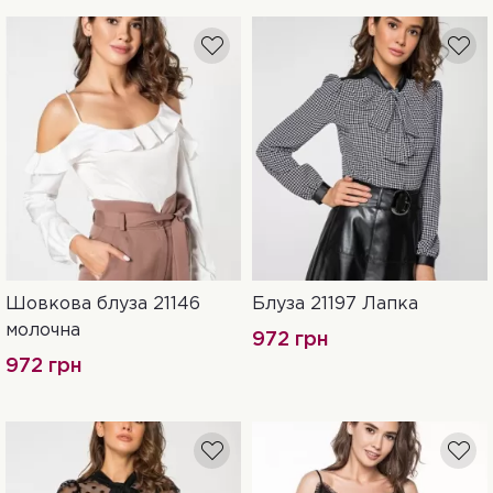
Шовкова блуза 21146
Блуза 21197 Лапка
46
42
44
молочна
972 грн
972 грн