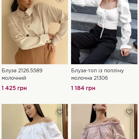
Блуза 2126.5589
Блуза-топ із попліну
L-XL
XXL-3XL
S-M
44
46
молочний
молочна 21306
1 425 грн
1 184 грн