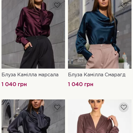
Блуза Камілла марсала
Блуза Камілла Смарагд
S
M
L
XL
S
M
L
XL
1 040 грн
1 040 грн