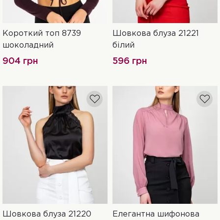
Короткий топ 8739
Шовкова блуза 21221
42
44
46
42
44
46
шоколадний
білий
904 грн
596 грн
Шовкова блуза 21220
Елегантна шифонова
42
44
46
42
44
46