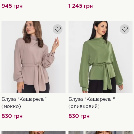
945 грн
1 245 грн
Блуза "Кашарель"
Блуза "Кашарель "
42-44
44-46
42-44
44-46
(мокко)
(оливковий)
46-48
48-50
46-48
48-50
830 грн
830 грн