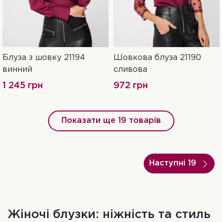
Блуза з шовку 21194
Шовкова блуза 21190
42
44
46
винний
сливова
1 245 грн
972 грн
Показати ще 19 товарів
Наступні 19
Жіночі блузки: ніжність та стиль