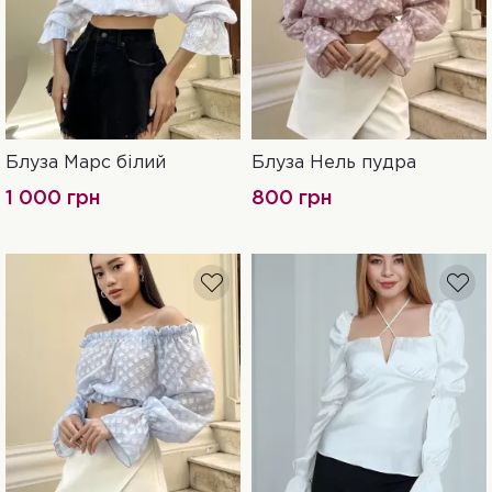
Блуза Марс білий
Блуза Нель пудра
S
M
L
XL
S
M
L
XL
1 000 грн
800 грн