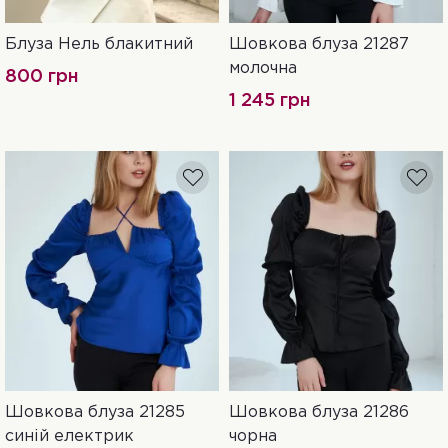
Блуза Нель блакитний
Шовкова блуза 21287
S
M
L
XL
42
44
46
молочна
800 грн
1 245 грн
Шовкова блуза 21285
Шовкова блуза 21286
42
44
46
42
44
46
синій електрик
чорна