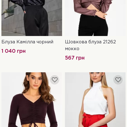
Блуза Камілла чорний
Шовкова блуза 21262
S
M
L
XL
46
мокко
1 040 грн
567 грн