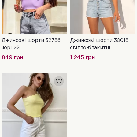
Джинсові шорти 32786
Джинсові шорти 30018
28
29
30
26
27
чорний
світло-блакитні
849 грн
1 245 грн