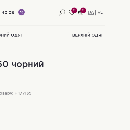
0
0
 40 08
UA
RU
ВНИЙ ОДЯГ
ВЕРХНІЙ ОДЯГ
60 чорний
овару:
F 177135