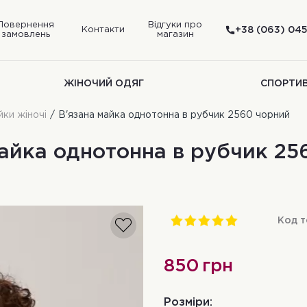
Повернення
Відгуки про
Контакти
+38 (063) 045
замовлень
магазин
ЖІНОЧИЙ ОДЯГ
СПОРТИ
ки жіночі
В'язана майка однотонна в рубчик 2560 чорний
майка однотонна в рубчик 25
Код т
850
грн
Розміри: