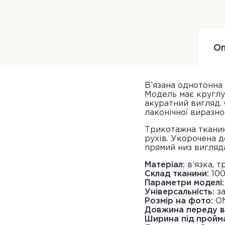
Оп
В’язана однотонна 
Модель має круглу
акуратний вигляд. 
лаконічної виразнос
Трикотажна тканина
рухів. Укорочена 
прямий низ вигляда
Матеріал:
в’язка, 
Склад тканини:
100
Параметри моделі:
Універсальність:
за
Розмір на фото:
ON
Довжина переду в
Ширина під пройма