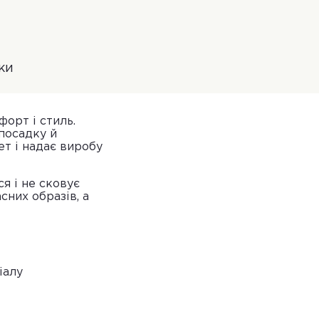
ки
форт і стиль.
посадку й
ет і надає виробу
я і не сковує
них образів, а
іалу