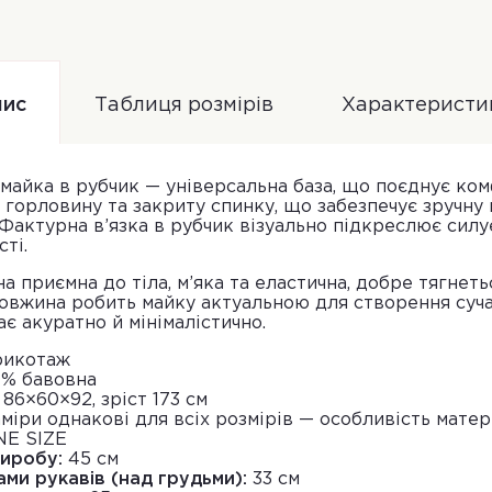
ис
Таблиця розмірів
Характеристи
майка в рубчик — універсальна база, що поєднує ком
 горловину та закриту спинку, що забезпечує зручну 
Фактурна в’язка в рубчик візуально підкреслює силу
ті.
 приємна до тіла, м’яка та еластична, добре тягнетьс
довжина робить майку актуальною для створення сучас
є акуратно й мінімалістично.
трикотаж
% бавовна
86×60×92, зріст 173 см
міри однакові для всіх розмірів — особливість матер
E SIZE
иробу:
45 см
ми рукавів (над грудьми):
33 см