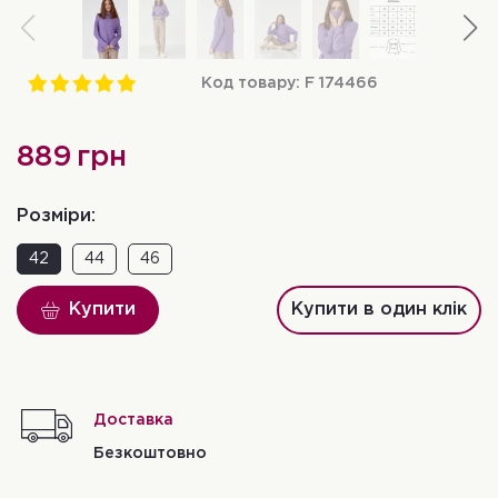
Код товару:
F 174466
889
грн
Розміри:
42
44
46
Купити
Купити в один клік
Доставка
Безкоштовно