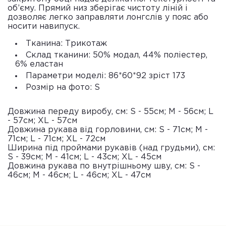
об’єму. Прямий низ зберігає чистоту ліній і
дозволяє легко заправляти лонгслів у пояс або
носити навипуск.
Тканина: Трикотаж
Склад тканини: 50% модал, 44% поліестер,
6% еластан
Параметри моделі: 86*60*92 зріст 173
Розмір на фото: S
Довжина переду виробу, см: S - 55см; M - 56см; L
- 57см; XL - 57см
Довжина рукава від горловини, см: S - 71см; M -
71см; L - 71см; XL - 72см
Ширина під проймами рукавів (над грудьми), см:
S - 39см; M - 41см; L - 43см; XL - 45см
Довжина рукава по внутрішньому шву, см: S -
46см; M - 46см; L - 46см; XL - 47см