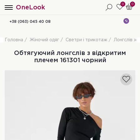
0
0
OneLook
+38 (063) 045 40 08
Головна
Жіночий одяг
Светри і трикотаж
Лонгслів жі
Обтягуючий лонгслів з відкритим
плечем 161301 чорний