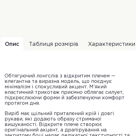
Опис
Таблиця розмірів
Характеристики
Обтягуючий лонгслів з відкритим плечем —
елегантна та виразна модель, що поєднує
мінімалізм і спокусливий акцент. М’який
еластичний трикотаж приємно облягає силует,
підкреслюючи форми й забезпечуючи комфорт
протягом дня.
Виріб має щільний приталений крій і довгі
рукави, які додають образу стриманої
вишуканості. Відкрите плече створює
оригінальний акцент, а драпірування на
закритому боці надає делікатної текстурності та