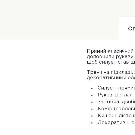
Оп
Прямий класичний 
доповнили рукави 
щоб силует став щ
Тренч на підкладі,
декоративними елем
Силует: прями
Рукав: реглан
Застібка: двоб
Комір (горлов
Кишені: лісточ
Декоративні е