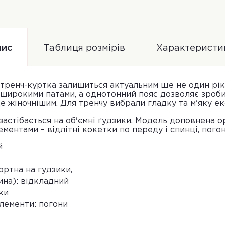
ис
Таблиця розмірів
Характеристи
тренч-куртка залишиться актуальним ще не один рік
широкими патами, а однотонний пояс дозволяє зробит
е жіночнішим. Для тренчу вибрали гладку та м'яку ек
 застібається на об'ємні ґудзики. Модель доповнена 
ентами – відлітні кокетки по переду і спинці, погон
й
ортна на гудзики,
ина): відкладний
ки
лементи: погони