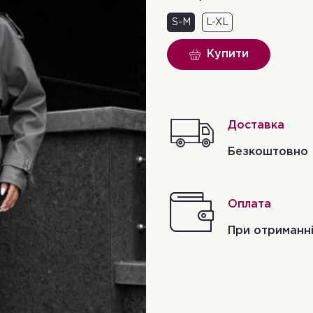
S-M
L-XL
Купити
Доставка
Безкоштовно
Оплата
При отриманн