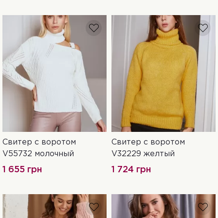
Свитер с воротом
Свитер с воротом
42-46
42-46
V55732 молочный
V32229 желтый
1 655 грн
1 724 грн