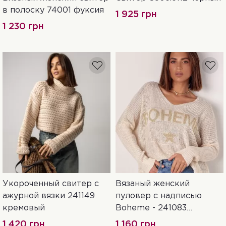
One Size
UN
в полоску 74001 фуксия
1 925 грн
1 230 грн
Укороченный свитер с
Вязаный женский
One Size
One Size
ажурной вязки 241149
пуловер с надписью
кремовый
Boheme - 241083
молочный
1 420 грн
1 160 грн