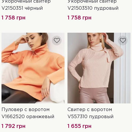
Укороченый свитер
Укороченый свитер
42-46
42-46
V2150351 чёрный
V21503510 пудровый
1 758 грн
1 758 грн
Пуловер с воротом
Свитер с воротом
42-46
42-46
V1662520 оранжевый
V557310 пудровый
1 792 грн
1 655 грн