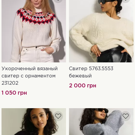
Укороченный вязаный
Свитер 5763.5553
One Size
UN
свитер с орнаментом
бежевый
231202
2 000 грн
1 050 грн