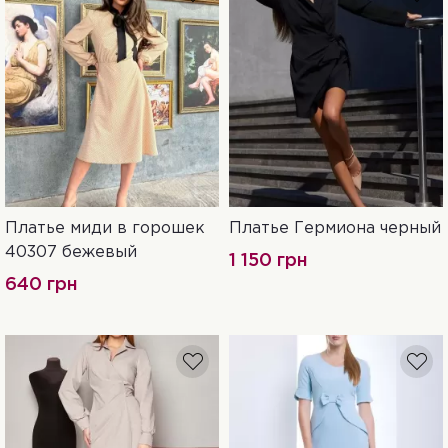
Платье миди в горошек
Платье Гермиона черный
42
46
S
L
40307 бежевый
1 150 грн
640 грн