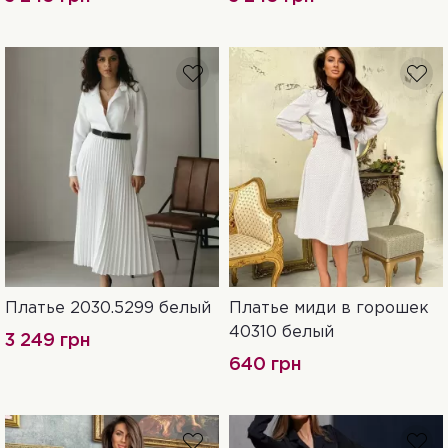
Платье 2030.5299 белый
Платье миди в горошек
XXL-3XL
L-XL
S-M
42
44
46
40310 белый
3 249 грн
640 грн