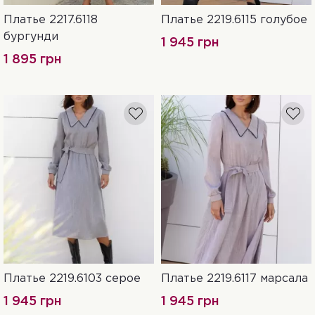
Платье 2217.6118
Платье 2219.6115 голубое
S-M
L-XL
XXL-3XL
L-XL
XXL-3XL
S-M
бургунди
1 945 грн
1 895 грн
Платье 2219.6103 серое
Платье 2219.6117 марсала
L-XL
XXL-3XL
S-M
L-XL
XXL-3XL
S-M
1 945 грн
1 945 грн