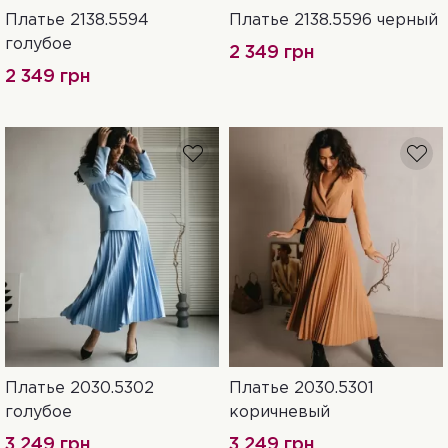
Платье 2138.5594
Платье 2138.5596 черный
XXL-3XL
L-XL
S-M
L-XL
XXL-3XL
S-M
голубое
2 349 грн
2 349 грн
Платье 2030.5302
Платье 2030.5301
XXL-3XL
L-XL
S-M
L-XL
XXL-3XL
S-M
голубое
коричневый
3 249 грн
3 249 грн