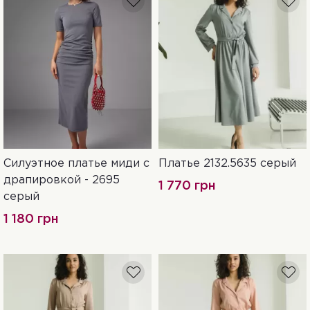
Силуэтное платье миди с
Платье 2132.5635 серый
S
M
S-M
L-XL
XXL-3XL
драпировкой - 2695
1 770 грн
серый
1 180 грн