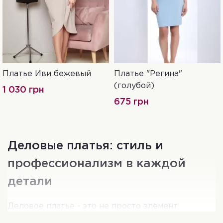
Платье Иви бежевый
Платье "Регина"
S
44-46
46-48
48-50
(голубой)
1 030 грн
675 грн
Деловые платья: стиль и
профессионализм в каждой
детали
Деловое платье - это не просто элемент
гардероба, это ключ к успешному образу в офисе