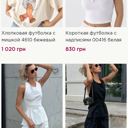
Хлопковая футболка с
Короткая футболка с
S
M
L
S
M
мишкой 4610 бежевый
надписями 00416 белая
1 020 грн
830 грн