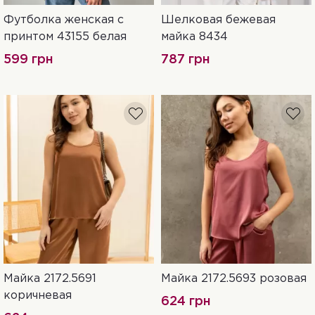
Футболка женская с
Шелковая бежевая
42
42
44
46
принтом 43155 белая
майка 8434
599 грн
787 грн
Майка 2172.5691
Майка 2172.5693 розовая
S-M
L-XL
XXL-3XL
S-M
L-XL
XXL-3XL
коричневая
624 грн