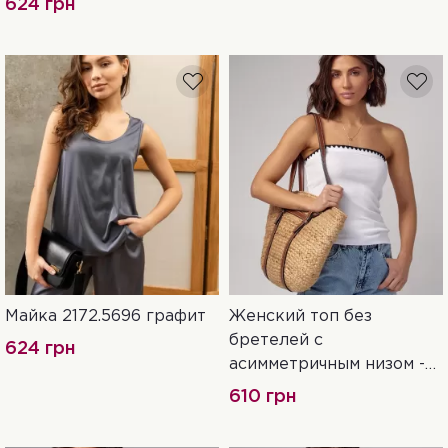
624 грн
Майка 2172.5696 графит
Женский топ без
S-M
L-XL
XXL-3XL
S
M
L
бретелей с
624 грн
асимметричным низом -
241022 белый
610 грн