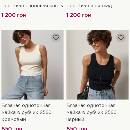
Топ Лиан слоновая кость
Топ Лиан шоколад
S
L
M
XS
xS
S
M
L
1 200 грн
1 200 грн
Вязаная однотонная
Вязаная однотонная
One Size
One Size
майка в рубчик 2560
майка в рубчик 2560
кремовый
черный
850 грн
850 грн