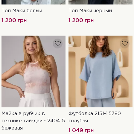
Топ Маки белый
Топ Маки черный
xS
S
M
L
XL
S
M
L
1 200 грн
1 200 грн
Майка в рубчик в
Футболка 2151-1.5780
XXS
xS
52
S-M
L-XL
технике тай-дай - 240415
голубая
XXL-3XL
бежевая
1 049 грн