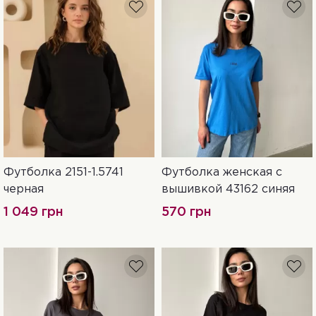
Футболка 2151-1.5741
Футболка женская с
52
S-M
L-XL
42
44
черная
вышивкой 43162 синяя
XXL-3XL
1 049 грн
570 грн