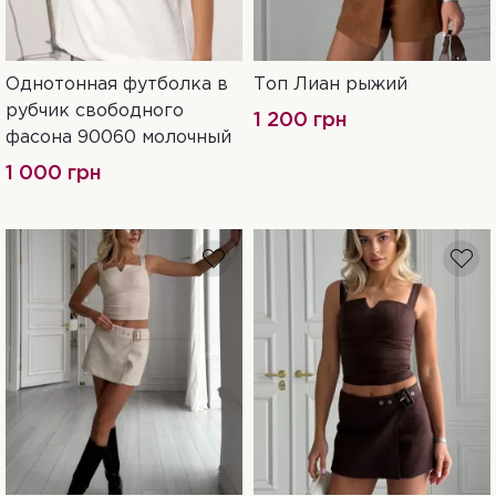
Однотонная футболка в
Топ Лиан рыжий
One Size
S
M
L
xS
рубчик свободного
1 200 грн
фасона 90060 молочный
1 000 грн