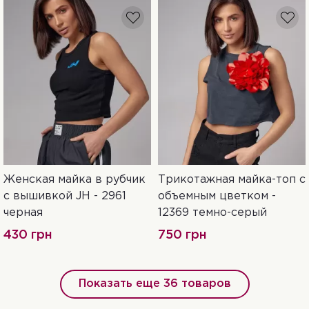
Женская майка в рубчик
Трикотажная майка-топ с
S
L
One Size
с вышивкой JH - 2961
объемным цветком -
черная
12369 темно-серый
430 грн
750 грн
Показать еще 36 товаров